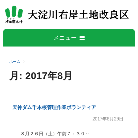
メニュー
ホーム
ホーム
月:
2017年8月
大淀川右岸について
5
大淀川右岸地区の概要
水管理公開データ
天神ダム千本桜管理作業ボランティア
事業概要
広報誌
2017年8月29日
施設紹介
８月２６日（土）午前７：３０～
活動と取り組み