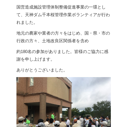
組合員の皆様へ
5
国営造成施設管理体制整備促進事業の一環とし
営農状況について
て、天神ダム千本桜管理作業ボランティアが行わ
賦課金について
アクセス
れました。
届け出について
地元の農家や業者の方々をはじめ、国・県・市の
採用情報
行政の方々、土地改良区関係者を含め
定款
約180名の参加がありました。皆様のご協力に感
公告
関連リンク
謝を申し上げます。
給水栓の整備
ありがとうございました。