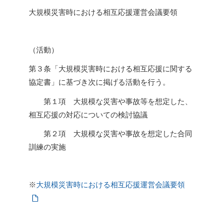
組合員の皆様へ
5
大規模災害時における相互応援運営会議要領
営農状況について
賦課金について
アクセス
（活動）
届け出について
採用情報
第３条「大規模災害時における相互応援に関する
定款
協定書」に基づき次に掲げる活動を行う。
公告
関連リンク
第１項 大規模な災害や事故等を想定した、
相互応援の対応についての検討協議
給水栓の整備
第２項 大規模な災害や事故を想定した合同
訓練の実施
※
大規模災害時における相互応援運営会議要領