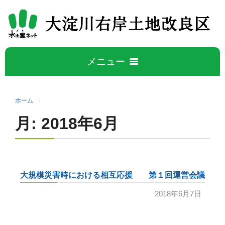
メニュー
ホーム
ホーム
月:
2018年6月
大淀川右岸について
5
大淀川右岸地区の概要
水管理公開データ
大規模災害時における相互応援 第１回運営会議
事業概要
広報誌
2018年6月7日
施設紹介
活動と取り組み