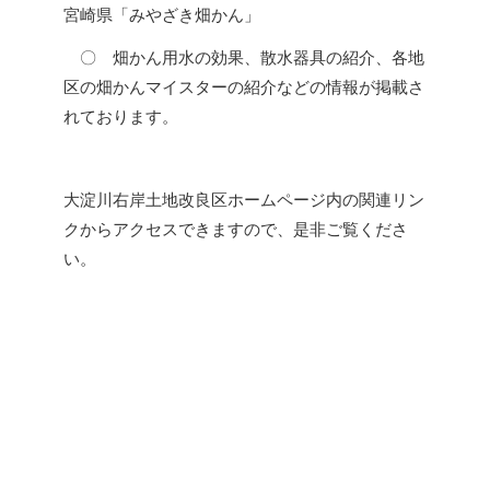
組合員の皆様へ
5
宮崎県「みやざき畑かん」
営農状況について
〇 畑かん用水の効果、散水器具の紹介、各地
賦課金について
アクセス
区の畑かんマイスターの紹介などの情報が掲載さ
届け出について
れております。
採用情報
定款
大淀川右岸土地改良区ホームページ内の関連リン
公告
関連リンク
クからアクセスできますので、是非ご覧くださ
い。
給水栓の整備