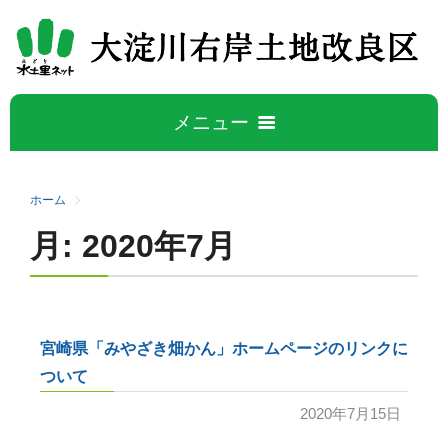
メニュー
ホーム
ホーム
月:
2020年7月
大淀川右岸について
5
大淀川右岸地区の概要
水管理公開データ
宮崎県「みやざき畑かん」ホームページのリンクに
事業概要
ついて
広報誌
施設紹介
2020年7月15日
活動と取り組み