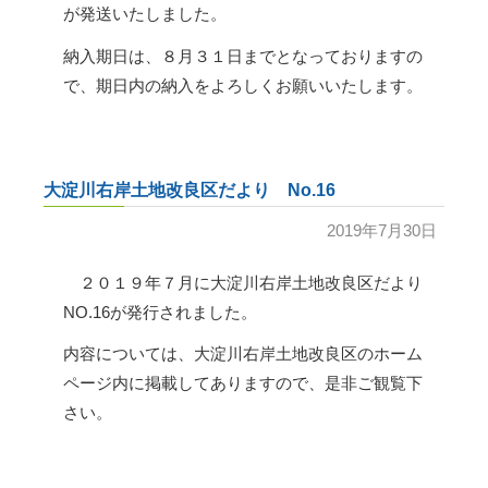
組合員の皆様へ
5
が発送いたしました。
営農状況について
納入期日は、８月３１日までとなっておりますの
賦課金について
アクセス
で、期日内の納入をよろしくお願いいたします。
届け出について
採用情報
定款
大淀川右岸土地改良区だより No.16
公告
関連リンク
2019年7月30日
給水栓の整備
２０１９年７月に大淀川右岸土地改良区だより
NO.16が発行されました。
内容については、大淀川右岸土地改良区のホーム
ページ内に掲載してありますので、是非ご観覧下
さい。