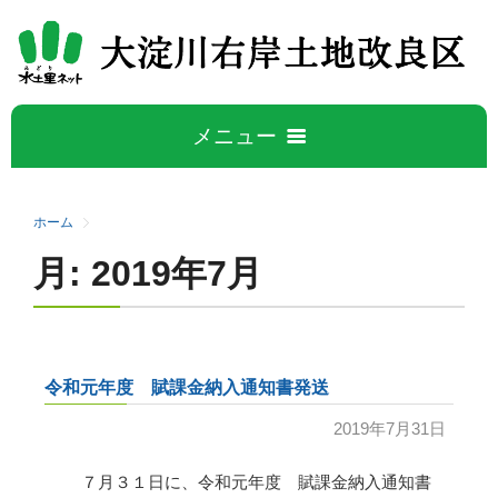
メニュー
ホーム
ホーム
月:
2019年7月
大淀川右岸について
5
大淀川右岸地区の概要
水管理公開データ
令和元年度 賦課金納入通知書発送
事業概要
広報誌
2019年7月31日
施設紹介
７月３１日に、令和元年度 賦課金納入通知書
活動と取り組み