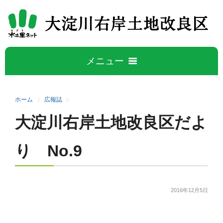
メニュー
ホーム
ホーム
広報誌
大淀川右岸土地改良区だよ
大淀川右岸について
5
り No.9
大淀川右岸地区の概要
水管理公開データ
事業概要
広報誌
2016年12月5日
施設紹介
活動と取り組み