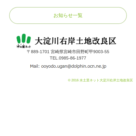
組合員の皆様へ
5
営農状況について
お知らせ一覧
賦課金について
アクセス
届け出について
採用情報
定款
〒889-1701 宮崎県宮崎市田野町甲9003-55
TEL.0985-86-1977
公告
関連リンク
給水栓の整備
© 2016 水土里ネット大淀川右岸土地改良区