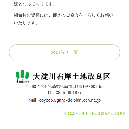
組合員の皆様へ
5
況となっております。
営農状況について
組合員の皆様には、節水のご協力をよろしくお願い
賦課金について
アクセス
いたします。
届け出について
採用情報
定款
お知らせ一覧
公告
関連リンク
給水栓の整備
〒889-1701 宮崎県宮崎市田野町甲9003-55
TEL.0985-86-1977
© 2016 水土里ネット大淀川右岸土地改良区