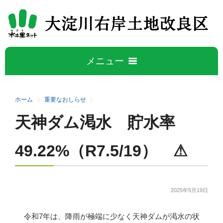
メニュー
ホーム
ホーム
重要なおしらせ
天神ダム渇水 貯水率
大淀川右岸について
5
49.22%（R7.5/19） ⚠
大淀川右岸地区の概要
水管理公開データ
事業概要
広報誌
2025年5月19日
施設紹介
令和7年は、降雨が極端に少なく天神ダムが渇水の状
活動と取り組み