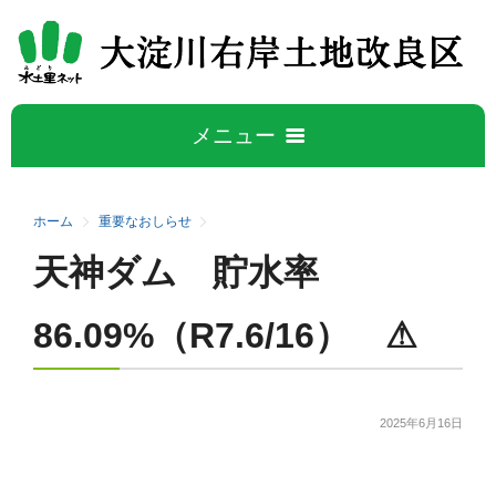
メニュー
ホーム
ホーム
重要なおしらせ
天神ダム 貯水率
大淀川右岸について
5
86.09%（R7.6/16） ⚠
大淀川右岸地区の概要
水管理公開データ
事業概要
広報誌
2025年6月16日
施設紹介
活動と取り組み