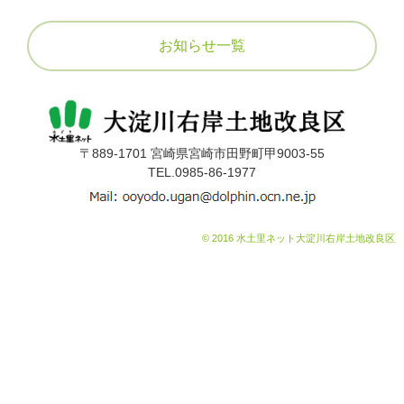
組合員の皆様へ
5
営農状況について
お知らせ一覧
賦課金について
アクセス
届け出について
採用情報
定款
〒889-1701 宮崎県宮崎市田野町甲9003-55
TEL.0985-86-1977
公告
関連リンク
給水栓の整備
© 2016 水土里ネット大淀川右岸土地改良区