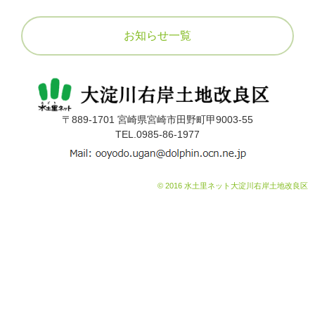
組合員の皆様へ
5
営農状況について
お知らせ一覧
賦課金について
アクセス
届け出について
採用情報
定款
〒889-1701 宮崎県宮崎市田野町甲9003-55
TEL.0985-86-1977
公告
関連リンク
給水栓の整備
© 2016 水土里ネット大淀川右岸土地改良区