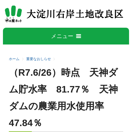
メニュー
ホーム
ホーム
重要なおしらせ
（R7.6/26）時点 天神ダ
大淀川右岸について
5
ム貯水率 81.77％ 天神
大淀川右岸地区の概要
水管理公開データ
ダムの農業用水使用率
事業概要
広報誌
施設紹介
47.84％
活動と取り組み