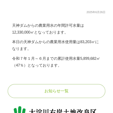
組合員の皆様へ
5
営農状況について
2025年6月26日
賦課金について
アクセス
天神ダムからの農業用水の年間許可水量は
届け出について
12,330,000㎡となっております。
採用情報
定款
本日の天神ダムからの農業用水使用量は83,203㎡に
なります。
公告
関連リンク
令和７年１月～６月までの累計使用水量5,899,682㎡
給水栓の整備
（47％）となっております。
お知らせ一覧