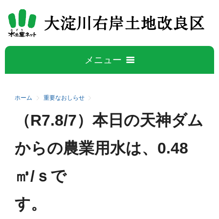
メニュー
ホーム
ホーム
重要なおしらせ
（R7.8/7）本日の天神ダム
大淀川右岸について
5
からの農業用水は、0.48
大淀川右岸地区の概要
水管理公開データ
㎥/ｓで
事業概要
広報誌
施設紹介
す。
活動と取り組み