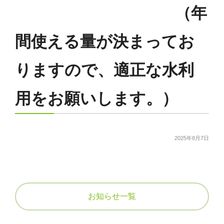
組合員の皆様へ
5
（年
営農状況について
賦課金について
アクセス
間使える量が決まってお
届け出について
りますので、適正な水利
採用情報
定款
用をお願いします。）
公告
関連リンク
給水栓の整備
2025年8月7日
お知らせ一覧