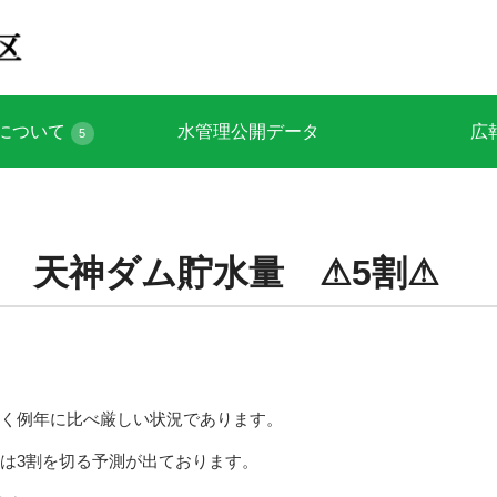
について
水管理公開データ
広
5
点 天神ダム貯水量 ⚠5割⚠
なく例年に比べ厳しい状況であります。
は3割を切る予測が出ております。